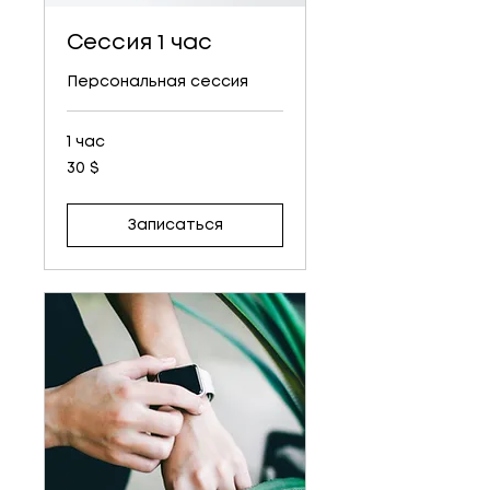
Сессия 1 час
Персональная сессия
1 час
30
30 $
долларов
США
Записаться